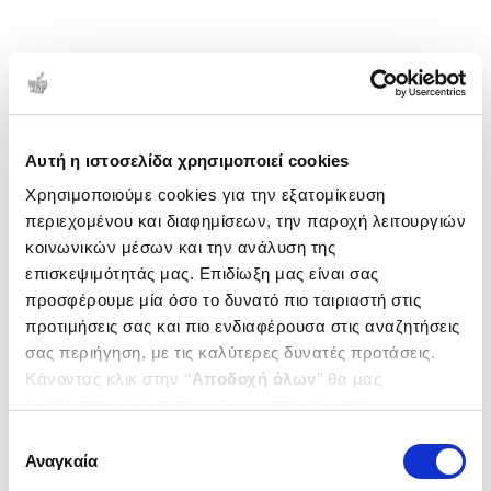
Αυτή η ιστοσελίδα χρησιμοποιεί cookies
Χρησιμοποιούμε cookies για την εξατομίκευση
περιεχομένου και διαφημίσεων, την παροχή λειτουργιών
κοινωνικών μέσων και την ανάλυση της
επισκεψιμότητάς μας. Επιδίωξη μας είναι σας
προσφέρουμε μία όσο το δυνατό πιο ταιριαστή στις
προτιμήσεις σας και πιο ενδιαφέρουσα στις αναζητήσεις
σας περιήγηση, με τις καλύτερες δυνατές προτάσεις.
Κάνοντας κλικ στην ‘’
Αποδοχή όλων
’’ θα μας
βοηθήσετε να ανταποκριθούμε στα παραπάνω.
Μπορείτε επίσης να επεξεργαστείτε ποια cookies σας
Επιλογή
ενδιαφέρουν και να επιλέξετε από τα παρακάτω με την
Αναγκαία
συγκατάθεσης
‘’
Αποδοχή επιλογών
΄΄και να ενημερωθείτε σχετικά με