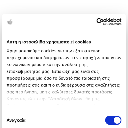
Αυτή η ιστοσελίδα χρησιμοποιεί cookies
Χρησιμοποιούμε cookies για την εξατομίκευση
περιεχομένου και διαφημίσεων, την παροχή λειτουργιών
κοινωνικών μέσων και την ανάλυση της
επισκεψιμότητάς μας. Επιδίωξη μας είναι σας
προσφέρουμε μία όσο το δυνατό πιο ταιριαστή στις
προτιμήσεις σας και πιο ενδιαφέρουσα στις αναζητήσεις
σας περιήγηση, με τις καλύτερες δυνατές προτάσεις.
Κάνοντας κλικ στην ‘’
Αποδοχή όλων
’’ θα μας
βοηθήσετε να ανταποκριθούμε στα παραπάνω.
Μπορείτε επίσης να επεξεργαστείτε ποια cookies σας
Επιλογή
ενδιαφέρουν και να επιλέξετε από τα παρακάτω με την
Αναγκαία
συγκατάθεσης
‘’
Αποδοχή επιλογών
΄΄και να ενημερωθείτε σχετικά με