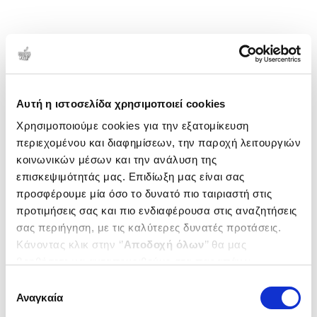
Αυτή η ιστοσελίδα χρησιμοποιεί cookies
Χρησιμοποιούμε cookies για την εξατομίκευση
περιεχομένου και διαφημίσεων, την παροχή λειτουργιών
κοινωνικών μέσων και την ανάλυση της
επισκεψιμότητάς μας. Επιδίωξη μας είναι σας
προσφέρουμε μία όσο το δυνατό πιο ταιριαστή στις
προτιμήσεις σας και πιο ενδιαφέρουσα στις αναζητήσεις
σας περιήγηση, με τις καλύτερες δυνατές προτάσεις.
Κάνοντας κλικ στην ‘’
Αποδοχή όλων
’’ θα μας
βοηθήσετε να ανταποκριθούμε στα παραπάνω.
Μπορείτε επίσης να επεξεργαστείτε ποια cookies σας
Επιλογή
ενδιαφέρουν και να επιλέξετε από τα παρακάτω με την
Αναγκαία
συγκατάθεσης
‘’
Αποδοχή επιλογών
΄΄και να ενημερωθείτε σχετικά με