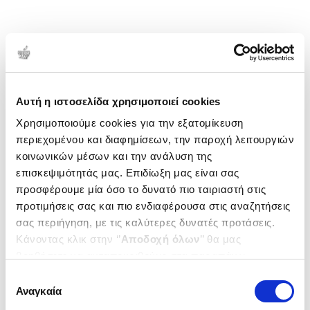
Αυτή η ιστοσελίδα χρησιμοποιεί cookies
Χρησιμοποιούμε cookies για την εξατομίκευση
περιεχομένου και διαφημίσεων, την παροχή λειτουργιών
κοινωνικών μέσων και την ανάλυση της
επισκεψιμότητάς μας. Επιδίωξη μας είναι σας
προσφέρουμε μία όσο το δυνατό πιο ταιριαστή στις
προτιμήσεις σας και πιο ενδιαφέρουσα στις αναζητήσεις
σας περιήγηση, με τις καλύτερες δυνατές προτάσεις.
Κάνοντας κλικ στην ‘’
Αποδοχή όλων
’’ θα μας
βοηθήσετε να ανταποκριθούμε στα παραπάνω.
Μπορείτε επίσης να επεξεργαστείτε ποια cookies σας
Επιλογή
ενδιαφέρουν και να επιλέξετε από τα παρακάτω με την
Αναγκαία
συγκατάθεσης
‘’
Αποδοχή επιλογών
΄΄και να ενημερωθείτε σχετικά με