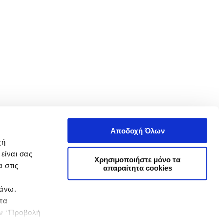
Αποδοχή Όλων
χή
είναι σας
Χρησιμοποιήστε μόνο τα
 στις
απαραίτητα cookies
πάνω.
 τα
ην ‘’Προβολή