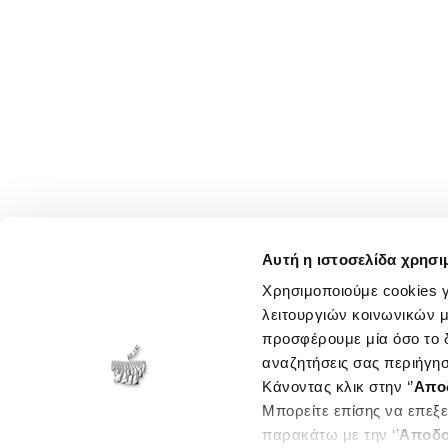
Αυτή η ιστοσελίδα χρησι
Χρησιμοποιούμε cookies γ
λειτουργιών κοινωνικών μ
προσφέρουμε μία όσο το δ
αναζητήσεις σας περιήγησ
Κάνοντας κλικ στην ‘’
Απο
Μπορείτε επίσης να επεξε
παρακάτω με την ‘’
Αποδο