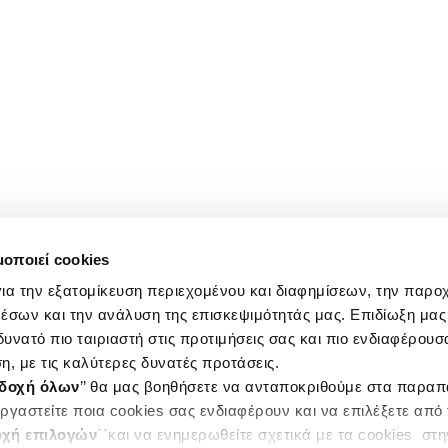
μοποιεί cookies
ια την εξατομίκευση περιεχομένου και διαφημίσεων, την παρο
έσων και την ανάλυση της επισκεψιμότητάς μας. Επιδίωξη μας 
υνατό πιο ταιριαστή στις προτιμήσεις σας και πιο ενδιαφέρουσα
η, με τις καλύτερες δυνατές προτάσεις.
δοχή όλων
’’ θα μας βοηθήσετε να ανταποκριθούμε στα παρα
ργαστείτε ποια cookies σας ενδιαφέρουν και να επιλέξετε από
χή επιλογών
΄΄και να ενημερωθείτε σχετικά με τα cookies στ