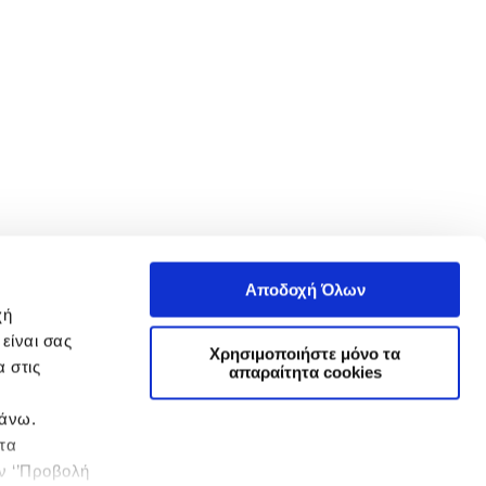
Αποδοχή Όλων
χή
είναι σας
Χρησιμοποιήστε μόνο τα
 στις
απαραίτητα cookies
πάνω.
 τα
ην ‘’Προβολή