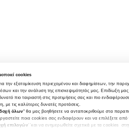
μοποιεί cookies
ια την εξατομίκευση περιεχομένου και διαφημίσεων, την παρο
έσων και την ανάλυση της επισκεψιμότητάς μας. Επιδίωξη μας 
υνατό πιο ταιριαστή στις προτιμήσεις σας και πιο ενδιαφέρουσα
η, με τις καλύτερες δυνατές προτάσεις.
δοχή όλων
’’ θα μας βοηθήσετε να ανταποκριθούμε στα παρα
ργαστείτε ποια cookies σας ενδιαφέρουν και να επιλέξετε από
χή επιλογών
΄΄και να ενημερωθείτε σχετικά με τα cookies στ