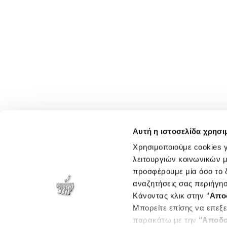
Αυτή η ιστοσελίδα χρησι
Χρησιμοποιούμε cookies γ
λειτουργιών κοινωνικών μ
προσφέρουμε μία όσο το δ
αναζητήσεις σας περιήγησ
Κάνοντας κλικ στην ‘’
Απο
Μπορείτε επίσης να επεξε
παρακάτω με την ‘’
Αποδο