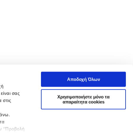
Αποδοχή Όλων
χή
είναι σας
Χρησιμοποιήστε μόνο τα
 στις
απαραίτητα cookies
πάνω.
 τα
ην ‘’Προβολή