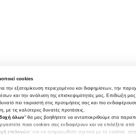
μοποιεί cookies
ια την εξατομίκευση περιεχομένου και διαφημίσεων, την παρο
έσων και την ανάλυση της επισκεψιμότητάς μας. Επιδίωξη μας 
υνατό πιο ταιριαστή στις προτιμήσεις σας και πιο ενδιαφέρουσα
η, με τις καλύτερες δυνατές προτάσεις.
δοχή όλων
’’ θα μας βοηθήσετε να ανταποκριθούμε στα παρα
ργαστείτε ποια cookies σας ενδιαφέρουν και να επιλέξετε από
χή επιλογών
΄΄και να ενημερωθείτε σχετικά με τα cookies στ