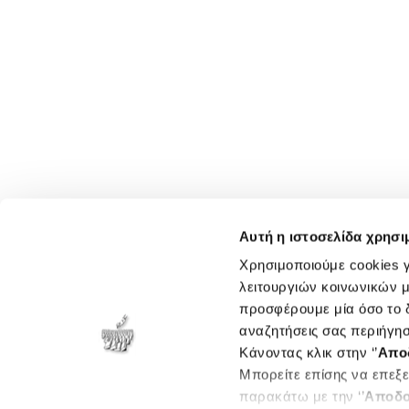
Αυτή η ιστοσελίδα χρησι
Χρησιμοποιούμε cookies γ
λειτουργιών κοινωνικών μ
προσφέρουμε μία όσο το δ
αναζητήσεις σας περιήγησ
Κάνοντας κλικ στην ‘’
Απο
Μπορείτε επίσης να επεξε
παρακάτω με την ‘’
Αποδο