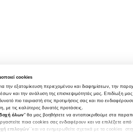
μοποιεί cookies
ια την εξατομίκευση περιεχομένου και διαφημίσεων, την παρο
έσων και την ανάλυση της επισκεψιμότητάς μας. Επιδίωξη μας 
υνατό πιο ταιριαστή στις προτιμήσεις σας και πιο ενδιαφέρουσα
η, με τις καλύτερες δυνατές προτάσεις.
δοχή όλων
’’ θα μας βοηθήσετε να ανταποκριθούμε στα παρα
ργαστείτε ποια cookies σας ενδιαφέρουν και να επιλέξετε από
χή επιλογών
΄΄και να ενημερωθείτε σχετικά με τα cookies στ