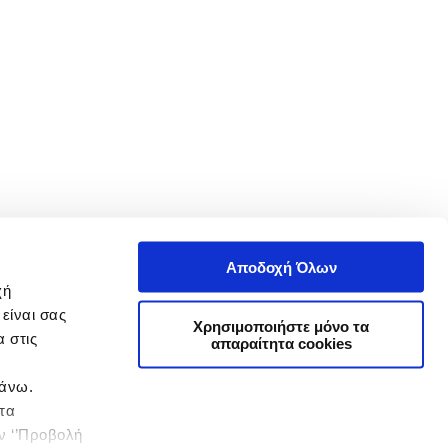
Αποδοχή Όλων
χή
είναι σας
Χρησιμοποιήστε μόνο τα
 στις
απαραίτητα cookies
πάνω.
 τα
ην ‘’Προβολή