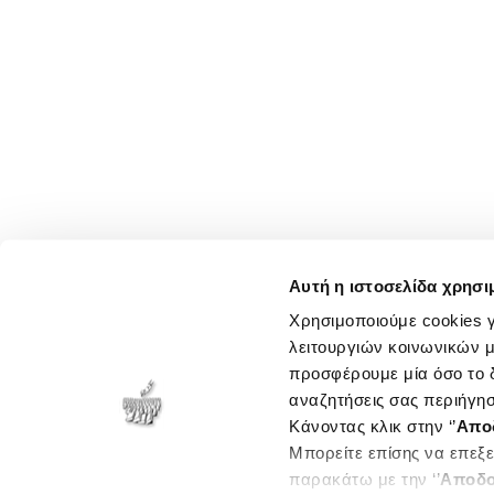
Αυτή η ιστοσελίδα χρησι
Χρησιμοποιούμε cookies γ
λειτουργιών κοινωνικών μ
προσφέρουμε μία όσο το δ
αναζητήσεις σας περιήγησ
Κάνοντας κλικ στην ‘’
Απο
Μπορείτε επίσης να επεξε
παρακάτω με την ‘’
Αποδο