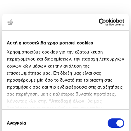
Αυτή η ιστοσελίδα χρησιμοποιεί cookies
Χρησιμοποιούμε cookies για την εξατομίκευση
περιεχομένου και διαφημίσεων, την παροχή λειτουργιών
κοινωνικών μέσων και την ανάλυση της
επισκεψιμότητάς μας. Επιδίωξη μας είναι σας
προσφέρουμε μία όσο το δυνατό πιο ταιριαστή στις
προτιμήσεις σας και πιο ενδιαφέρουσα στις αναζητήσεις
σας περιήγηση, με τις καλύτερες δυνατές προτάσεις.
Κάνοντας κλικ στην ‘’
Αποδοχή όλων
’’ θα μας
βοηθήσετε να ανταποκριθούμε στα παραπάνω.
Μπορείτε επίσης να επεξεργαστείτε ποια cookies σας
Επιλογή
ενδιαφέρουν και να επιλέξετε από τα παρακάτω με την
Αναγκαία
συγκατάθεσης
‘’
Αποδοχή επιλογών
΄΄και να ενημερωθείτε σχετικά με