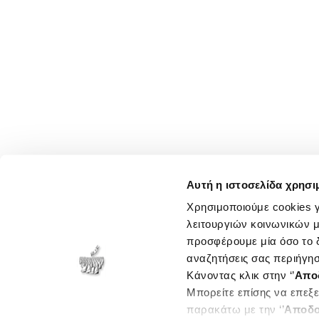
Αυτή η ιστοσελίδα χρησι
Χρησιμοποιούμε cookies γ
λειτουργιών κοινωνικών μ
προσφέρουμε μία όσο το δ
αναζητήσεις σας περιήγησ
Κάνοντας κλικ στην ‘’
Απο
Μπορείτε επίσης να επεξε
παρακάτω με την ‘’
Αποδο