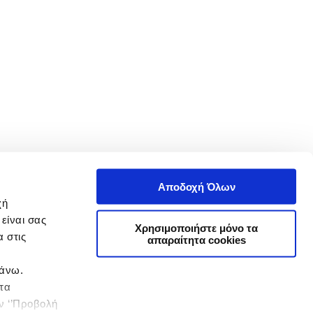
Αποδοχή Όλων
χή
είναι σας
Χρησιμοποιήστε μόνο τα
 στις
απαραίτητα cookies
πάνω.
 τα
ην ‘’Προβολή