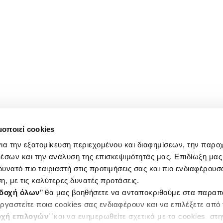
μοποιεί cookies
ια την εξατομίκευση περιεχομένου και διαφημίσεων, την παρο
έσων και την ανάλυση της επισκεψιμότητάς μας. Επιδίωξη μας 
υνατό πιο ταιριαστή στις προτιμήσεις σας και πιο ενδιαφέρουσα
η, με τις καλύτερες δυνατές προτάσεις.
δοχή όλων
’’ θα μας βοηθήσετε να ανταποκριθούμε στα παρα
ργαστείτε ποια cookies σας ενδιαφέρουν και να επιλέξετε από
χή επιλογών
΄΄και να ενημερωθείτε σχετικά με τα cookies στ