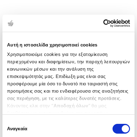
Αυτή η ιστοσελίδα χρησιμοποιεί cookies
Χρησιμοποιούμε cookies για την εξατομίκευση
περιεχομένου και διαφημίσεων, την παροχή λειτουργιών
κοινωνικών μέσων και την ανάλυση της
επισκεψιμότητάς μας. Επιδίωξη μας είναι σας
προσφέρουμε μία όσο το δυνατό πιο ταιριαστή στις
προτιμήσεις σας και πιο ενδιαφέρουσα στις αναζητήσεις
σας περιήγηση, με τις καλύτερες δυνατές προτάσεις.
Κάνοντας κλικ στην ‘’
Αποδοχή όλων
’’ θα μας
βοηθήσετε να ανταποκριθούμε στα παραπάνω.
Μπορείτε επίσης να επεξεργαστείτε ποια cookies σας
Επιλογή
ενδιαφέρουν και να επιλέξετε από τα παρακάτω με την
Αναγκαία
συγκατάθεσης
‘’
Αποδοχή επιλογών
΄΄και να ενημερωθείτε σχετικά με