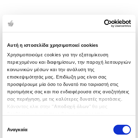
Αυτή η ιστοσελίδα χρησιμοποιεί cookies
Χρησιμοποιούμε cookies για την εξατομίκευση
περιεχομένου και διαφημίσεων, την παροχή λειτουργιών
κοινωνικών μέσων και την ανάλυση της
επισκεψιμότητάς μας. Επιδίωξη μας είναι σας
προσφέρουμε μία όσο το δυνατό πιο ταιριαστή στις
προτιμήσεις σας και πιο ενδιαφέρουσα στις αναζητήσεις
σας περιήγηση, με τις καλύτερες δυνατές προτάσεις.
Κάνοντας κλικ στην ‘’
Αποδοχή όλων
’’ θα μας
βοηθήσετε να ανταποκριθούμε στα παραπάνω.
Μπορείτε επίσης να επεξεργαστείτε ποια cookies σας
Επιλογή
ενδιαφέρουν και να επιλέξετε από τα παρακάτω με την
Αναγκαία
συγκατάθεσης
‘’
Αποδοχή επιλογών
΄΄και να ενημερωθείτε σχετικά με