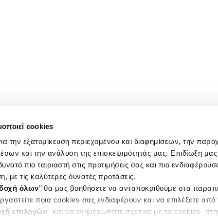
μοποιεί cookies
ια την εξατομίκευση περιεχομένου και διαφημίσεων, την παρο
έσων και την ανάλυση της επισκεψιμότητάς μας. Επιδίωξη μας 
υνατό πιο ταιριαστή στις προτιμήσεις σας και πιο ενδιαφέρουσα
η, με τις καλύτερες δυνατές προτάσεις.
δοχή όλων
’’ θα μας βοηθήσετε να ανταποκριθούμε στα παρα
ργαστείτε ποια cookies σας ενδιαφέρουν και να επιλέξετε από
χή επιλογών
΄΄και να ενημερωθείτε σχετικά με τα cookies στ