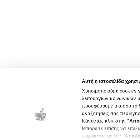
Αυτή η ιστοσελίδα χρησι
Χρησιμοποιούμε cookies γ
λειτουργιών κοινωνικών μ
προσφέρουμε μία όσο το δ
αναζητήσεις σας περιήγησ
Κάνοντας κλικ στην ‘’
Απο
Μπορείτε επίσης να επεξε
παρακάτω με την ‘’
Αποδο