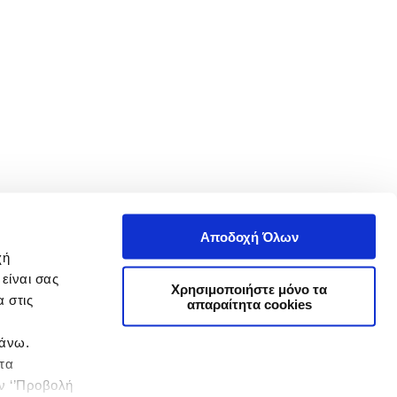
Αποδοχή Όλων
χή
είναι σας
Χρησιμοποιήστε μόνο τα
 στις
απαραίτητα cookies
πάνω.
 τα
ην ‘’Προβολή