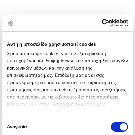
Αυτή η ιστοσελίδα χρησιμοποιεί cookies
Χρησιμοποιούμε cookies για την εξατομίκευση
περιεχομένου και διαφημίσεων, την παροχή λειτουργιών
κοινωνικών μέσων και την ανάλυση της
επισκεψιμότητάς μας. Επιδίωξη μας είναι σας
προσφέρουμε μία όσο το δυνατό πιο ταιριαστή στις
προτιμήσεις σας και πιο ενδιαφέρουσα στις αναζητήσεις
σας περιήγηση, με τις καλύτερες δυνατές προτάσεις.
Κάνοντας κλικ στην ‘’
Αποδοχή όλων
’’ θα μας
βοηθήσετε να ανταποκριθούμε στα παραπάνω.
Μπορείτε επίσης να επεξεργαστείτε ποια cookies σας
Επιλογή
ενδιαφέρουν και να επιλέξετε από τα παρακάτω με την
Αναγκαία
συγκατάθεσης
‘’
Αποδοχή επιλογών
΄΄και να ενημερωθείτε σχετικά με