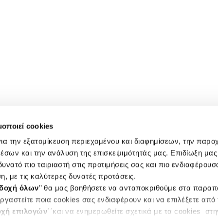
μοποιεί cookies
ια την εξατομίκευση περιεχομένου και διαφημίσεων, την παρο
έσων και την ανάλυση της επισκεψιμότητάς μας. Επιδίωξη μας 
υνατό πιο ταιριαστή στις προτιμήσεις σας και πιο ενδιαφέρουσα
η, με τις καλύτερες δυνατές προτάσεις.
δοχή όλων
’’ θα μας βοηθήσετε να ανταποκριθούμε στα παρα
ργαστείτε ποια cookies σας ενδιαφέρουν και να επιλέξετε από
χή επιλογών
΄΄και να ενημερωθείτε σχετικά με τα cookies στ