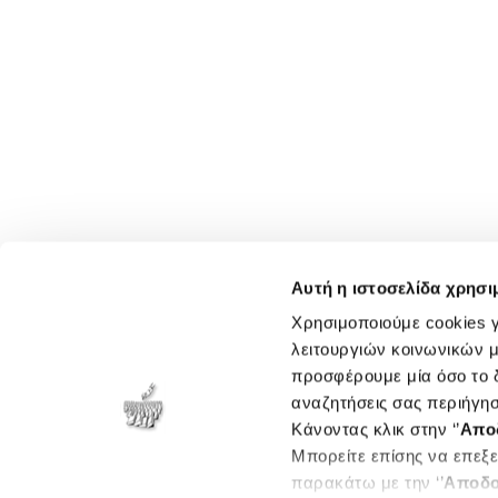
Αυτή η ιστοσελίδα χρησι
Χρησιμοποιούμε cookies γ
λειτουργιών κοινωνικών μ
προσφέρουμε μία όσο το δ
αναζητήσεις σας περιήγησ
Κάνοντας κλικ στην ‘’
Απο
Μπορείτε επίσης να επεξε
παρακάτω με την ‘’
Αποδο