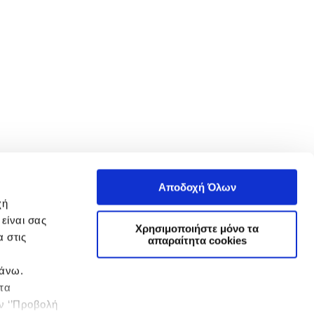
Αποδοχή Όλων
χή
είναι σας
Χρησιμοποιήστε μόνο τα
 στις
απαραίτητα cookies
πάνω.
 τα
ην ‘’Προβολή