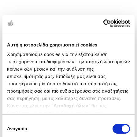
Αυτή η ιστοσελίδα χρησιμοποιεί cookies
Χρησιμοποιούμε cookies για την εξατομίκευση
περιεχομένου και διαφημίσεων, την παροχή λειτουργιών
κοινωνικών μέσων και την ανάλυση της
επισκεψιμότητάς μας. Επιδίωξη μας είναι σας
προσφέρουμε μία όσο το δυνατό πιο ταιριαστή στις
προτιμήσεις σας και πιο ενδιαφέρουσα στις αναζητήσεις
σας περιήγηση, με τις καλύτερες δυνατές προτάσεις.
Κάνοντας κλικ στην ‘’
Αποδοχή όλων
’’ θα μας
βοηθήσετε να ανταποκριθούμε στα παραπάνω.
Μπορείτε επίσης να επεξεργαστείτε ποια cookies σας
Επιλογή
ενδιαφέρουν και να επιλέξετε από τα παρακάτω με την
Αναγκαία
συγκατάθεσης
‘’
Αποδοχή επιλογών
΄΄και να ενημερωθείτε σχετικά με