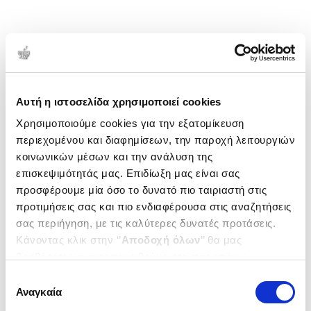
Αυτή η ιστοσελίδα χρησιμοποιεί cookies
Χρησιμοποιούμε cookies για την εξατομίκευση
περιεχομένου και διαφημίσεων, την παροχή λειτουργιών
κοινωνικών μέσων και την ανάλυση της
επισκεψιμότητάς μας. Επιδίωξη μας είναι σας
προσφέρουμε μία όσο το δυνατό πιο ταιριαστή στις
προτιμήσεις σας και πιο ενδιαφέρουσα στις αναζητήσεις
σας περιήγηση, με τις καλύτερες δυνατές προτάσεις.
Κάνοντας κλικ στην ‘’
Αποδοχή όλων
’’ θα μας
βοηθήσετε να ανταποκριθούμε στα παραπάνω.
Μπορείτε επίσης να επεξεργαστείτε ποια cookies σας
Επιλογή
ενδιαφέρουν και να επιλέξετε από τα παρακάτω με την
Αναγκαία
συγκατάθεσης
‘’
Αποδοχή επιλογών
΄΄και να ενημερωθείτε σχετικά με