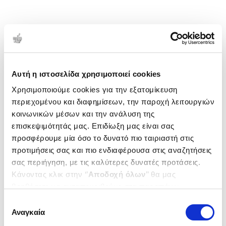
Αυτή η ιστοσελίδα χρησιμοποιεί cookies
Χρησιμοποιούμε cookies για την εξατομίκευση
περιεχομένου και διαφημίσεων, την παροχή λειτουργιών
κοινωνικών μέσων και την ανάλυση της
επισκεψιμότητάς μας. Επιδίωξη μας είναι σας
προσφέρουμε μία όσο το δυνατό πιο ταιριαστή στις
προτιμήσεις σας και πιο ενδιαφέρουσα στις αναζητήσεις
σας περιήγηση, με τις καλύτερες δυνατές προτάσεις.
Κάνοντας κλικ στην ‘’
Αποδοχή όλων
’’ θα μας
βοηθήσετε να ανταποκριθούμε στα παραπάνω.
Μπορείτε επίσης να επεξεργαστείτε ποια cookies σας
Επιλογή
ενδιαφέρουν και να επιλέξετε από τα παρακάτω με την
Αναγκαία
συγκατάθεσης
‘’
Αποδοχή επιλογών
΄΄και να ενημερωθείτε σχετικά με