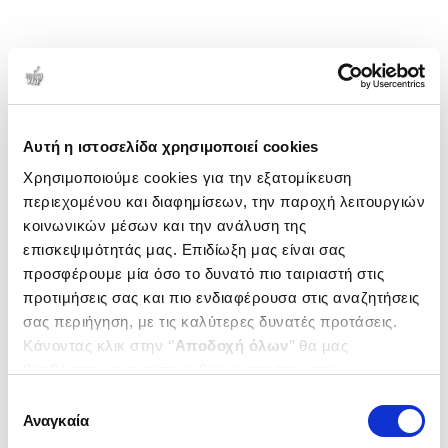
Αυτή η ιστοσελίδα χρησιμοποιεί cookies
Χρησιμοποιούμε cookies για την εξατομίκευση
περιεχομένου και διαφημίσεων, την παροχή λειτουργιών
κοινωνικών μέσων και την ανάλυση της
επισκεψιμότητάς μας. Επιδίωξη μας είναι σας
προσφέρουμε μία όσο το δυνατό πιο ταιριαστή στις
προτιμήσεις σας και πιο ενδιαφέρουσα στις αναζητήσεις
σας περιήγηση, με τις καλύτερες δυνατές προτάσεις.
Κάνοντας κλικ στην ‘’
Αποδοχή όλων
’’ θα μας
βοηθήσετε να ανταποκριθούμε στα παραπάνω.
Μπορείτε επίσης να επεξεργαστείτε ποια cookies σας
Επιλογή
ενδιαφέρουν και να επιλέξετε από τα παρακάτω με την
Αναγκαία
συγκατάθεσης
‘’
Αποδοχή επιλογών
΄΄και να ενημερωθείτε σχετικά με