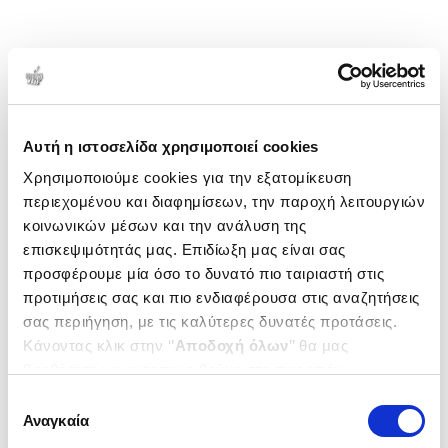
Αυτή η ιστοσελίδα χρησιμοποιεί cookies
Χρησιμοποιούμε cookies για την εξατομίκευση
περιεχομένου και διαφημίσεων, την παροχή λειτουργιών
κοινωνικών μέσων και την ανάλυση της
επισκεψιμότητάς μας. Επιδίωξη μας είναι σας
προσφέρουμε μία όσο το δυνατό πιο ταιριαστή στις
προτιμήσεις σας και πιο ενδιαφέρουσα στις αναζητήσεις
σας περιήγηση, με τις καλύτερες δυνατές προτάσεις.
Κάνοντας κλικ στην ‘’
Αποδοχή όλων
’’ θα μας
βοηθήσετε να ανταποκριθούμε στα παραπάνω.
Μπορείτε επίσης να επεξεργαστείτε ποια cookies σας
Επιλογή
ενδιαφέρουν και να επιλέξετε από τα παρακάτω με την
Αναγκαία
συγκατάθεσης
‘’
Αποδοχή επιλογών
΄΄και να ενημερωθείτε σχετικά με