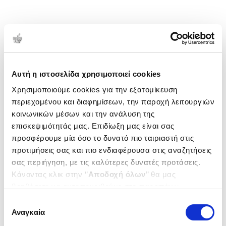
Αυτή η ιστοσελίδα χρησιμοποιεί cookies
Χρησιμοποιούμε cookies για την εξατομίκευση
περιεχομένου και διαφημίσεων, την παροχή λειτουργιών
κοινωνικών μέσων και την ανάλυση της
επισκεψιμότητάς μας. Επιδίωξη μας είναι σας
προσφέρουμε μία όσο το δυνατό πιο ταιριαστή στις
προτιμήσεις σας και πιο ενδιαφέρουσα στις αναζητήσεις
σας περιήγηση, με τις καλύτερες δυνατές προτάσεις.
Κάνοντας κλικ στην ‘’
Αποδοχή όλων
’’ θα μας
βοηθήσετε να ανταποκριθούμε στα παραπάνω.
Μπορείτε επίσης να επεξεργαστείτε ποια cookies σας
Επιλογή
ενδιαφέρουν και να επιλέξετε από τα παρακάτω με την
Αναγκαία
συγκατάθεσης
‘’
Αποδοχή επιλογών
΄΄και να ενημερωθείτε σχετικά με