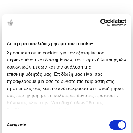
Αυτή η ιστοσελίδα χρησιμοποιεί cookies
Χρησιμοποιούμε cookies για την εξατομίκευση
περιεχομένου και διαφημίσεων, την παροχή λειτουργιών
κοινωνικών μέσων και την ανάλυση της
επισκεψιμότητάς μας. Επιδίωξη μας είναι σας
προσφέρουμε μία όσο το δυνατό πιο ταιριαστή στις
προτιμήσεις σας και πιο ενδιαφέρουσα στις αναζητήσεις
σας περιήγηση, με τις καλύτερες δυνατές προτάσεις.
Κάνοντας κλικ στην ‘’
Αποδοχή όλων
’’ θα μας
βοηθήσετε να ανταποκριθούμε στα παραπάνω.
Μπορείτε επίσης να επεξεργαστείτε ποια cookies σας
Επιλογή
ενδιαφέρουν και να επιλέξετε από τα παρακάτω με την
Αναγκαία
συγκατάθεσης
‘’
Αποδοχή επιλογών
΄΄και να ενημερωθείτε σχετικά με