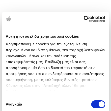
Αυτή η ιστοσελίδα χρησιμοποιεί cookies
Χρησιμοποιούμε cookies για την εξατομίκευση
περιεχομένου και διαφημίσεων, την παροχή λειτουργιών
κοινωνικών μέσων και την ανάλυση της
επισκεψιμότητάς μας. Επιδίωξη μας είναι σας
προσφέρουμε μία όσο το δυνατό πιο ταιριαστή στις
προτιμήσεις σας και πιο ενδιαφέρουσα στις αναζητήσεις
σας περιήγηση, με τις καλύτερες δυνατές προτάσεις.
Κάνοντας κλικ στην ‘’
Αποδοχή όλων
’’ θα μας
βοηθήσετε να ανταποκριθούμε στα παραπάνω.
Μπορείτε επίσης να επεξεργαστείτε ποια cookies σας
Επιλογή
ενδιαφέρουν και να επιλέξετε από τα παρακάτω με την
Αναγκαία
συγκατάθεσης
‘’
Αποδοχή επιλογών
΄΄και να ενημερωθείτε σχετικά με