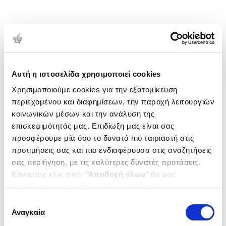
Αυτή η ιστοσελίδα χρησιμοποιεί cookies
Χρησιμοποιούμε cookies για την εξατομίκευση
περιεχομένου και διαφημίσεων, την παροχή λειτουργιών
κοινωνικών μέσων και την ανάλυση της
επισκεψιμότητάς μας. Επιδίωξη μας είναι σας
προσφέρουμε μία όσο το δυνατό πιο ταιριαστή στις
προτιμήσεις σας και πιο ενδιαφέρουσα στις αναζητήσεις
σας περιήγηση, με τις καλύτερες δυνατές προτάσεις.
Κάνοντας κλικ στην ‘’
Αποδοχή όλων
’’ θα μας
βοηθήσετε να ανταποκριθούμε στα παραπάνω.
Μπορείτε επίσης να επεξεργαστείτε ποια cookies σας
Επιλογή
ενδιαφέρουν και να επιλέξετε από τα παρακάτω με την
Αναγκαία
συγκατάθεσης
‘’
Αποδοχή επιλογών
΄΄και να ενημερωθείτε σχετικά με