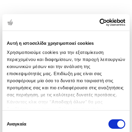
Αυτή η ιστοσελίδα χρησιμοποιεί cookies
Χρησιμοποιούμε cookies για την εξατομίκευση
περιεχομένου και διαφημίσεων, την παροχή λειτουργιών
κοινωνικών μέσων και την ανάλυση της
επισκεψιμότητάς μας. Επιδίωξη μας είναι σας
προσφέρουμε μία όσο το δυνατό πιο ταιριαστή στις
προτιμήσεις σας και πιο ενδιαφέρουσα στις αναζητήσεις
σας περιήγηση, με τις καλύτερες δυνατές προτάσεις.
Κάνοντας κλικ στην ‘’
Αποδοχή όλων
’’ θα μας
βοηθήσετε να ανταποκριθούμε στα παραπάνω.
Μπορείτε επίσης να επεξεργαστείτε ποια cookies σας
Επιλογή
ενδιαφέρουν και να επιλέξετε από τα παρακάτω με την
Αναγκαία
συγκατάθεσης
‘’
Αποδοχή επιλογών
΄΄και να ενημερωθείτε σχετικά με