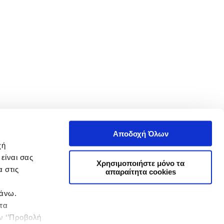
Αποδοχή Όλων
χή
είναι σας
Χρησιμοποιήστε μόνο τα
 στις
απαραίτητα cookies
πάνω.
 τα
ην ‘’Προβολή