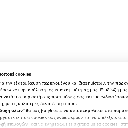
μοποιεί cookies
ια την εξατομίκευση περιεχομένου και διαφημίσεων, την παρο
έσων και την ανάλυση της επισκεψιμότητάς μας. Επιδίωξη μας 
υνατό πιο ταιριαστή στις προτιμήσεις σας και πιο ενδιαφέρουσα
η, με τις καλύτερες δυνατές προτάσεις.
δοχή όλων
’’ θα μας βοηθήσετε να ανταποκριθούμε στα παρα
ργαστείτε ποια cookies σας ενδιαφέρουν και να επιλέξετε από
χή επιλογών
΄΄και να ενημερωθείτε σχετικά με τα cookies στ