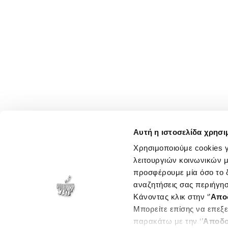
Αυτή η ιστοσελίδα χρησι
Χρησιμοποιούμε cookies γ
λειτουργιών κοινωνικών μ
προσφέρουμε μία όσο το δ
αναζητήσεις σας περιήγησ
Κάνοντας κλικ στην ‘’
Απο
Μπορείτε επίσης να επεξε
παρακάτω με την ‘’
Αποδο