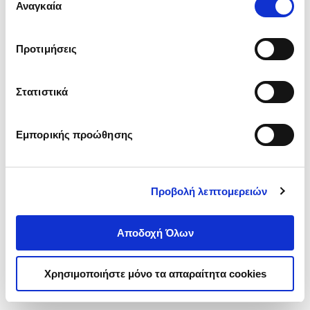
ενδιαφέρουν και να επιλέξετε από τα παρακάτω με την
Αναγκαία
συγκατάθεσης
‘’
Αποδοχή επιλογών
΄΄και να ενημερωθείτε σχετικά με
τα cookies στην ‘’Προβολή λεπτομερειών’’.
Προτιμήσεις
Στατιστικά
Εμπορικής προώθησης
Προβολή λεπτομερειών
Αποδοχή Όλων
Χρησιμοποιήστε μόνο τα απαραίτητα cookies