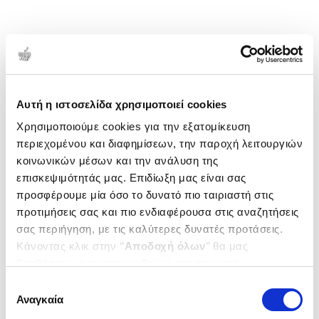
Αυτή η ιστοσελίδα χρησιμοποιεί cookies
Χρησιμοποιούμε cookies για την εξατομίκευση
περιεχομένου και διαφημίσεων, την παροχή λειτουργιών
κοινωνικών μέσων και την ανάλυση της
επισκεψιμότητάς μας. Επιδίωξη μας είναι σας
προσφέρουμε μία όσο το δυνατό πιο ταιριαστή στις
προτιμήσεις σας και πιο ενδιαφέρουσα στις αναζητήσεις
σας περιήγηση, με τις καλύτερες δυνατές προτάσεις.
Κάνοντας κλικ στην ‘’
Αποδοχή όλων
’’ θα μας
βοηθήσετε να ανταποκριθούμε στα παραπάνω.
Μπορείτε επίσης να επεξεργαστείτε ποια cookies σας
Επιλογή
ενδιαφέρουν και να επιλέξετε από τα παρακάτω με την
Αναγκαία
συγκατάθεσης
‘’
Αποδοχή επιλογών
΄΄και να ενημερωθείτε σχετικά με