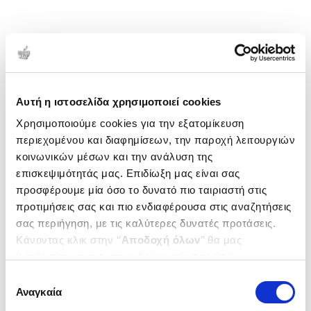
Αυτή η ιστοσελίδα χρησιμοποιεί cookies
Χρησιμοποιούμε cookies για την εξατομίκευση
περιεχομένου και διαφημίσεων, την παροχή λειτουργιών
κοινωνικών μέσων και την ανάλυση της
επισκεψιμότητάς μας. Επιδίωξη μας είναι σας
προσφέρουμε μία όσο το δυνατό πιο ταιριαστή στις
προτιμήσεις σας και πιο ενδιαφέρουσα στις αναζητήσεις
σας περιήγηση, με τις καλύτερες δυνατές προτάσεις.
Κάνοντας κλικ στην ‘’
Αποδοχή όλων
’’ θα μας
βοηθήσετε να ανταποκριθούμε στα παραπάνω.
Μπορείτε επίσης να επεξεργαστείτε ποια cookies σας
Επιλογή
ενδιαφέρουν και να επιλέξετε από τα παρακάτω με την
Αναγκαία
συγκατάθεσης
‘’
Αποδοχή επιλογών
΄΄και να ενημερωθείτε σχετικά με