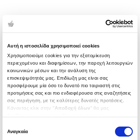
Αυτή η ιστοσελίδα χρησιμοποιεί cookies
Χρησιμοποιούμε cookies για την εξατομίκευση
περιεχομένου και διαφημίσεων, την παροχή λειτουργιών
κοινωνικών μέσων και την ανάλυση της
επισκεψιμότητάς μας. Επιδίωξη μας είναι σας
προσφέρουμε μία όσο το δυνατό πιο ταιριαστή στις
προτιμήσεις σας και πιο ενδιαφέρουσα στις αναζητήσεις
σας περιήγηση, με τις καλύτερες δυνατές προτάσεις.
Κάνοντας κλικ στην ‘’
Αποδοχή όλων
’’ θα μας
βοηθήσετε να ανταποκριθούμε στα παραπάνω.
Μπορείτε επίσης να επεξεργαστείτε ποια cookies σας
Επιλογή
ενδιαφέρουν και να επιλέξετε από τα παρακάτω με την
Αναγκαία
συγκατάθεσης
‘’
Αποδοχή επιλογών
΄΄και να ενημερωθείτε σχετικά με