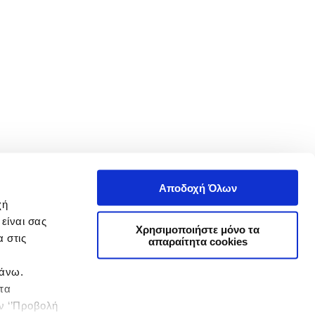
Αποδοχή Όλων
χή
είναι σας
Χρησιμοποιήστε μόνο τα
 στις
απαραίτητα cookies
πάνω.
 τα
ην ‘’Προβολή