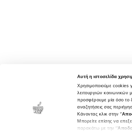
Αυτή η ιστοσελίδα χρησι
Χρησιμοποιούμε cookies γ
λειτουργιών κοινωνικών μ
προσφέρουμε μία όσο το δ
αναζητήσεις σας περιήγησ
Κάνοντας κλικ στην ‘’
Απο
Μπορείτε επίσης να επεξε
παρακάτω με την ‘’
Αποδο