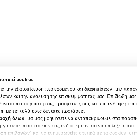
μοποιεί cookies
ια την εξατομίκευση περιεχομένου και διαφημίσεων, την παρο
έσων και την ανάλυση της επισκεψιμότητάς μας. Επιδίωξη μας 
υνατό πιο ταιριαστή στις προτιμήσεις σας και πιο ενδιαφέρουσα
η, με τις καλύτερες δυνατές προτάσεις.
δοχή όλων
’’ θα μας βοηθήσετε να ανταποκριθούμε στα παρα
ργαστείτε ποια cookies σας ενδιαφέρουν και να επιλέξετε από
χή επιλογών
΄΄και να ενημερωθείτε σχετικά με τα cookies στ