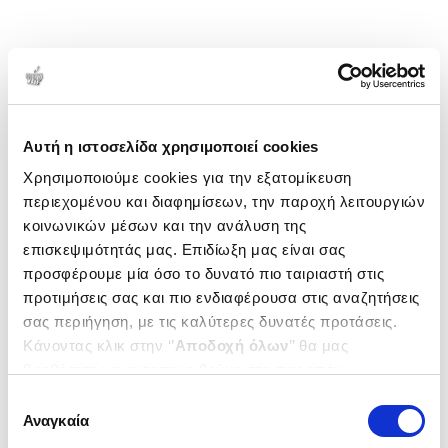
Αυτή η ιστοσελίδα χρησιμοποιεί cookies
Χρησιμοποιούμε cookies για την εξατομίκευση
περιεχομένου και διαφημίσεων, την παροχή λειτουργιών
κοινωνικών μέσων και την ανάλυση της
επισκεψιμότητάς μας. Επιδίωξη μας είναι σας
προσφέρουμε μία όσο το δυνατό πιο ταιριαστή στις
προτιμήσεις σας και πιο ενδιαφέρουσα στις αναζητήσεις
σας περιήγηση, με τις καλύτερες δυνατές προτάσεις.
Κάνοντας κλικ στην ‘’
Αποδοχή όλων
’’ θα μας
βοηθήσετε να ανταποκριθούμε στα παραπάνω.
Μπορείτε επίσης να επεξεργαστείτε ποια cookies σας
Επιλογή
ενδιαφέρουν και να επιλέξετε από τα παρακάτω με την
Αναγκαία
συγκατάθεσης
‘’
Αποδοχή επιλογών
΄΄και να ενημερωθείτε σχετικά με