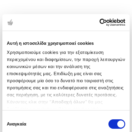
Αυτή η ιστοσελίδα χρησιμοποιεί cookies
Χρησιμοποιούμε cookies για την εξατομίκευση
περιεχομένου και διαφημίσεων, την παροχή λειτουργιών
κοινωνικών μέσων και την ανάλυση της
επισκεψιμότητάς μας. Επιδίωξη μας είναι σας
προσφέρουμε μία όσο το δυνατό πιο ταιριαστή στις
προτιμήσεις σας και πιο ενδιαφέρουσα στις αναζητήσεις
σας περιήγηση, με τις καλύτερες δυνατές προτάσεις.
Κάνοντας κλικ στην ‘’
Αποδοχή όλων
’’ θα μας
βοηθήσετε να ανταποκριθούμε στα παραπάνω.
Μπορείτε επίσης να επεξεργαστείτε ποια cookies σας
Επιλογή
ενδιαφέρουν και να επιλέξετε από τα παρακάτω με την
Αναγκαία
συγκατάθεσης
‘’
Αποδοχή επιλογών
΄΄και να ενημερωθείτε σχετικά με