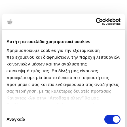
Αυτή η ιστοσελίδα χρησιμοποιεί cookies
Χρησιμοποιούμε cookies για την εξατομίκευση
περιεχομένου και διαφημίσεων, την παροχή λειτουργιών
κοινωνικών μέσων και την ανάλυση της
επισκεψιμότητάς μας. Επιδίωξη μας είναι σας
προσφέρουμε μία όσο το δυνατό πιο ταιριαστή στις
προτιμήσεις σας και πιο ενδιαφέρουσα στις αναζητήσεις
σας περιήγηση, με τις καλύτερες δυνατές προτάσεις.
Κάνοντας κλικ στην ‘’
Αποδοχή όλων
’’ θα μας
βοηθήσετε να ανταποκριθούμε στα παραπάνω.
Μπορείτε επίσης να επεξεργαστείτε ποια cookies σας
Επιλογή
ενδιαφέρουν και να επιλέξετε από τα παρακάτω με την
Αναγκαία
συγκατάθεσης
‘’
Αποδοχή επιλογών
΄΄και να ενημερωθείτε σχετικά με