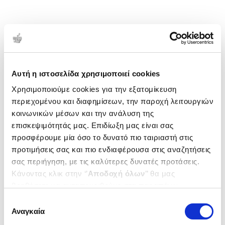
Αυτή η ιστοσελίδα χρησιμοποιεί cookies
Χρησιμοποιούμε cookies για την εξατομίκευση
περιεχομένου και διαφημίσεων, την παροχή λειτουργιών
κοινωνικών μέσων και την ανάλυση της
επισκεψιμότητάς μας. Επιδίωξη μας είναι σας
προσφέρουμε μία όσο το δυνατό πιο ταιριαστή στις
προτιμήσεις σας και πιο ενδιαφέρουσα στις αναζητήσεις
σας περιήγηση, με τις καλύτερες δυνατές προτάσεις.
Κάνοντας κλικ στην ‘’
Αποδοχή όλων
’’ θα μας
βοηθήσετε να ανταποκριθούμε στα παραπάνω.
Μπορείτε επίσης να επεξεργαστείτε ποια cookies σας
Επιλογή
ενδιαφέρουν και να επιλέξετε από τα παρακάτω με την
Αναγκαία
συγκατάθεσης
‘’
Αποδοχή επιλογών
΄΄και να ενημερωθείτε σχετικά με