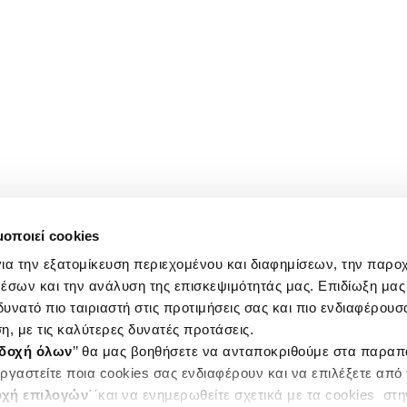
μοποιεί cookies
ια την εξατομίκευση περιεχομένου και διαφημίσεων, την παρο
έσων και την ανάλυση της επισκεψιμότητάς μας. Επιδίωξη μας 
υνατό πιο ταιριαστή στις προτιμήσεις σας και πιο ενδιαφέρουσα
η, με τις καλύτερες δυνατές προτάσεις.
δοχή όλων
’’ θα μας βοηθήσετε να ανταποκριθούμε στα παρα
ργαστείτε ποια cookies σας ενδιαφέρουν και να επιλέξετε από
χή επιλογών
΄΄και να ενημερωθείτε σχετικά με τα cookies στ