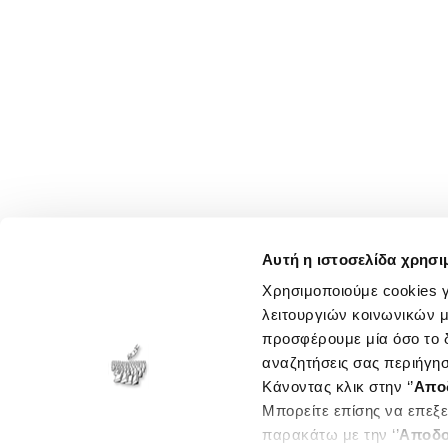
Αυτή η ιστοσελίδα χρησι
Χρησιμοποιούμε cookies γ
λειτουργιών κοινωνικών μ
προσφέρουμε μία όσο το δ
αναζητήσεις σας περιήγησ
Κάνοντας κλικ στην ‘’
Απο
Μπορείτε επίσης να επεξε
παρακάτω με την ‘’
Αποδο