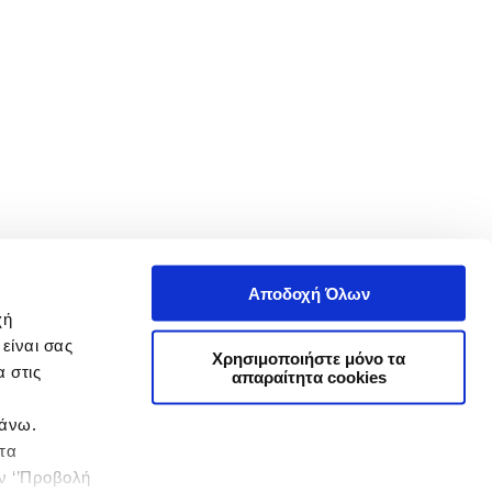
Αποδοχή Όλων
χή
είναι σας
Χρησιμοποιήστε μόνο τα
 στις
απαραίτητα cookies
πάνω.
 τα
ην ‘’Προβολή