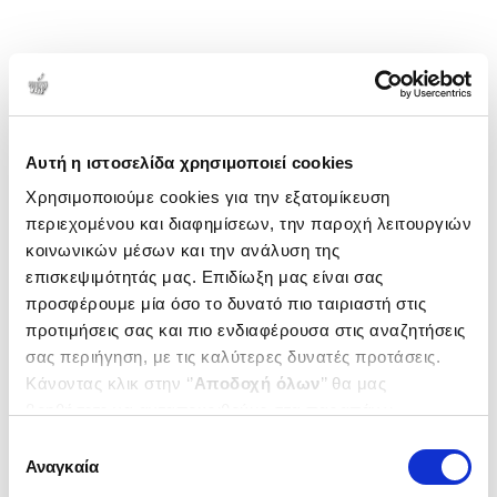
Αυτή η ιστοσελίδα χρησιμοποιεί cookies
Χρησιμοποιούμε cookies για την εξατομίκευση
περιεχομένου και διαφημίσεων, την παροχή λειτουργιών
κοινωνικών μέσων και την ανάλυση της
επισκεψιμότητάς μας. Επιδίωξη μας είναι σας
προσφέρουμε μία όσο το δυνατό πιο ταιριαστή στις
προτιμήσεις σας και πιο ενδιαφέρουσα στις αναζητήσεις
σας περιήγηση, με τις καλύτερες δυνατές προτάσεις.
Κάνοντας κλικ στην ‘’
Αποδοχή όλων
’’ θα μας
βοηθήσετε να ανταποκριθούμε στα παραπάνω.
Μπορείτε επίσης να επεξεργαστείτε ποια cookies σας
Επιλογή
ενδιαφέρουν και να επιλέξετε από τα παρακάτω με την
Αναγκαία
συγκατάθεσης
‘’
Αποδοχή επιλογών
΄΄και να ενημερωθείτε σχετικά με