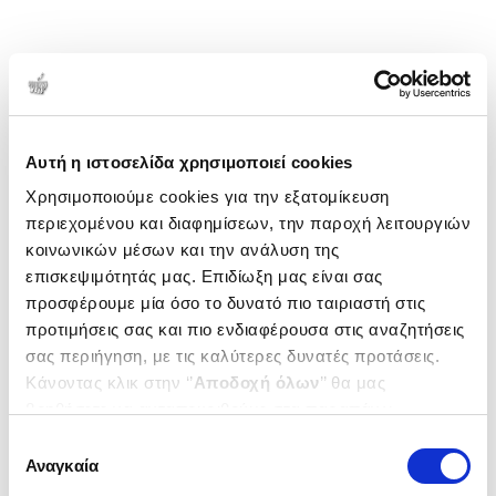
Αυτή η ιστοσελίδα χρησιμοποιεί cookies
Χρησιμοποιούμε cookies για την εξατομίκευση
περιεχομένου και διαφημίσεων, την παροχή λειτουργιών
κοινωνικών μέσων και την ανάλυση της
επισκεψιμότητάς μας. Επιδίωξη μας είναι σας
προσφέρουμε μία όσο το δυνατό πιο ταιριαστή στις
προτιμήσεις σας και πιο ενδιαφέρουσα στις αναζητήσεις
σας περιήγηση, με τις καλύτερες δυνατές προτάσεις.
Κάνοντας κλικ στην ‘’
Αποδοχή όλων
’’ θα μας
βοηθήσετε να ανταποκριθούμε στα παραπάνω.
Μπορείτε επίσης να επεξεργαστείτε ποια cookies σας
Επιλογή
ενδιαφέρουν και να επιλέξετε από τα παρακάτω με την
Αναγκαία
συγκατάθεσης
‘’
Αποδοχή επιλογών
΄΄και να ενημερωθείτε σχετικά με