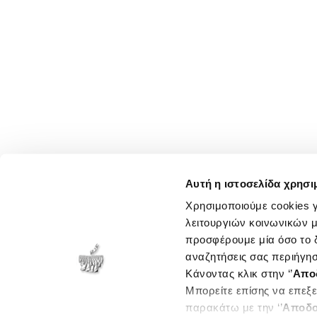
Αυτή η ιστοσελίδα χρησι
Χρησιμοποιούμε cookies γ
λειτουργιών κοινωνικών μ
προσφέρουμε μία όσο το δ
αναζητήσεις σας περιήγησ
Κάνοντας κλικ στην ‘’
Απο
Μπορείτε επίσης να επεξε
παρακάτω με την ‘’
Αποδο