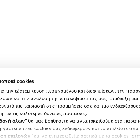
μοποιεί cookies
ια την εξατομίκευση περιεχομένου και διαφημίσεων, την παρο
έσων και την ανάλυση της επισκεψιμότητάς μας. Επιδίωξη μας 
υνατό πιο ταιριαστή στις προτιμήσεις σας και πιο ενδιαφέρουσα
η, με τις καλύτερες δυνατές προτάσεις.
δοχή όλων
’’ θα μας βοηθήσετε να ανταποκριθούμε στα παρα
ργαστείτε ποια cookies σας ενδιαφέρουν και να επιλέξετε από
χή επιλογών
΄΄και να ενημερωθείτε σχετικά με τα cookies στ