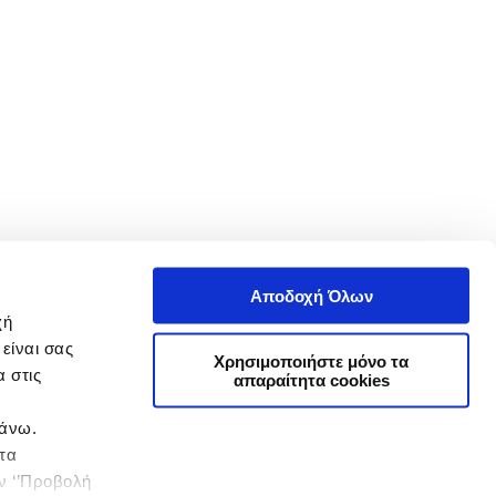
Αποδοχή Όλων
χή
είναι σας
Χρησιμοποιήστε μόνο τα
 στις
απαραίτητα cookies
πάνω.
 τα
ην ‘’Προβολή