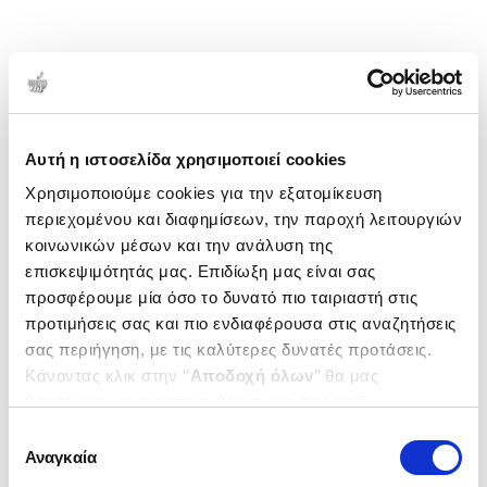
Αυτή η ιστοσελίδα χρησιμοποιεί cookies
Χρησιμοποιούμε cookies για την εξατομίκευση
περιεχομένου και διαφημίσεων, την παροχή λειτουργιών
κοινωνικών μέσων και την ανάλυση της
επισκεψιμότητάς μας. Επιδίωξη μας είναι σας
προσφέρουμε μία όσο το δυνατό πιο ταιριαστή στις
προτιμήσεις σας και πιο ενδιαφέρουσα στις αναζητήσεις
σας περιήγηση, με τις καλύτερες δυνατές προτάσεις.
Κάνοντας κλικ στην ‘’
Αποδοχή όλων
’’ θα μας
βοηθήσετε να ανταποκριθούμε στα παραπάνω.
Μπορείτε επίσης να επεξεργαστείτε ποια cookies σας
Επιλογή
ενδιαφέρουν και να επιλέξετε από τα παρακάτω με την
Αναγκαία
συγκατάθεσης
‘’
Αποδοχή επιλογών
΄΄και να ενημερωθείτε σχετικά με