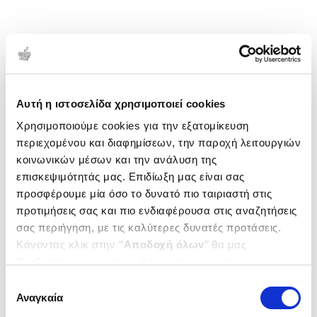
Αυτή η ιστοσελίδα χρησιμοποιεί cookies
Χρησιμοποιούμε cookies για την εξατομίκευση
περιεχομένου και διαφημίσεων, την παροχή λειτουργιών
κοινωνικών μέσων και την ανάλυση της
επισκεψιμότητάς μας. Επιδίωξη μας είναι σας
προσφέρουμε μία όσο το δυνατό πιο ταιριαστή στις
προτιμήσεις σας και πιο ενδιαφέρουσα στις αναζητήσεις
σας περιήγηση, με τις καλύτερες δυνατές προτάσεις.
Κάνοντας κλικ στην ‘’
Αποδοχή όλων
’’ θα μας
βοηθήσετε να ανταποκριθούμε στα παραπάνω.
Μπορείτε επίσης να επεξεργαστείτε ποια cookies σας
Επιλογή
ενδιαφέρουν και να επιλέξετε από τα παρακάτω με την
Αναγκαία
συγκατάθεσης
‘’
Αποδοχή επιλογών
΄΄και να ενημερωθείτε σχετικά με