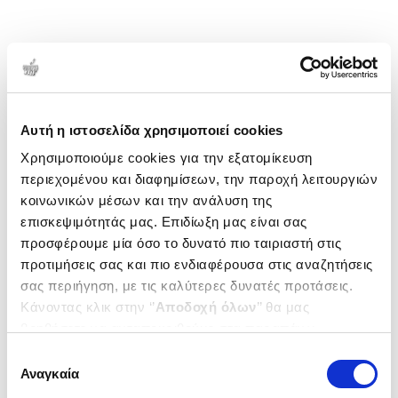
Αυτή η ιστοσελίδα χρησιμοποιεί cookies
Χρησιμοποιούμε cookies για την εξατομίκευση
περιεχομένου και διαφημίσεων, την παροχή λειτουργιών
κοινωνικών μέσων και την ανάλυση της
επισκεψιμότητάς μας. Επιδίωξη μας είναι σας
προσφέρουμε μία όσο το δυνατό πιο ταιριαστή στις
προτιμήσεις σας και πιο ενδιαφέρουσα στις αναζητήσεις
σας περιήγηση, με τις καλύτερες δυνατές προτάσεις.
Κάνοντας κλικ στην ‘’
Αποδοχή όλων
’’ θα μας
βοηθήσετε να ανταποκριθούμε στα παραπάνω.
Μπορείτε επίσης να επεξεργαστείτε ποια cookies σας
Επιλογή
ενδιαφέρουν και να επιλέξετε από τα παρακάτω με την
Αναγκαία
συγκατάθεσης
‘’
Αποδοχή επιλογών
΄΄και να ενημερωθείτε σχετικά με