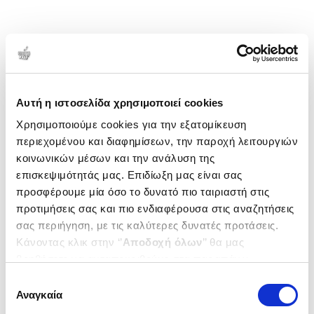
Αυτή η ιστοσελίδα χρησιμοποιεί cookies
Χρησιμοποιούμε cookies για την εξατομίκευση
περιεχομένου και διαφημίσεων, την παροχή λειτουργιών
κοινωνικών μέσων και την ανάλυση της
επισκεψιμότητάς μας. Επιδίωξη μας είναι σας
προσφέρουμε μία όσο το δυνατό πιο ταιριαστή στις
προτιμήσεις σας και πιο ενδιαφέρουσα στις αναζητήσεις
σας περιήγηση, με τις καλύτερες δυνατές προτάσεις.
Κάνοντας κλικ στην ‘’
Αποδοχή όλων
’’ θα μας
βοηθήσετε να ανταποκριθούμε στα παραπάνω.
Μπορείτε επίσης να επεξεργαστείτε ποια cookies σας
Επιλογή
ενδιαφέρουν και να επιλέξετε από τα παρακάτω με την
Αναγκαία
συγκατάθεσης
‘’
Αποδοχή επιλογών
΄΄και να ενημερωθείτε σχετικά με