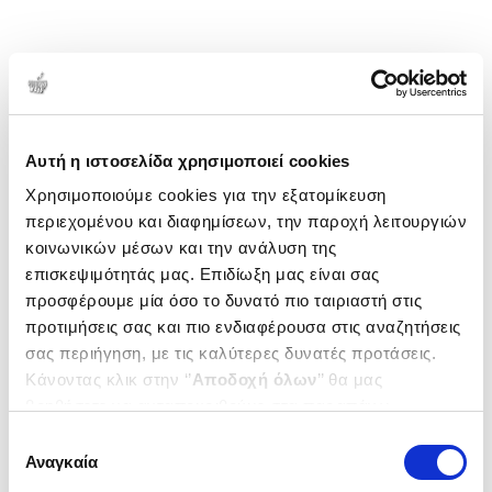
Αυτή η ιστοσελίδα χρησιμοποιεί cookies
Χρησιμοποιούμε cookies για την εξατομίκευση
περιεχομένου και διαφημίσεων, την παροχή λειτουργιών
κοινωνικών μέσων και την ανάλυση της
επισκεψιμότητάς μας. Επιδίωξη μας είναι σας
προσφέρουμε μία όσο το δυνατό πιο ταιριαστή στις
προτιμήσεις σας και πιο ενδιαφέρουσα στις αναζητήσεις
σας περιήγηση, με τις καλύτερες δυνατές προτάσεις.
Κάνοντας κλικ στην ‘’
Αποδοχή όλων
’’ θα μας
βοηθήσετε να ανταποκριθούμε στα παραπάνω.
Μπορείτε επίσης να επεξεργαστείτε ποια cookies σας
Επιλογή
ενδιαφέρουν και να επιλέξετε από τα παρακάτω με την
Αναγκαία
συγκατάθεσης
‘’
Αποδοχή επιλογών
΄΄και να ενημερωθείτε σχετικά με