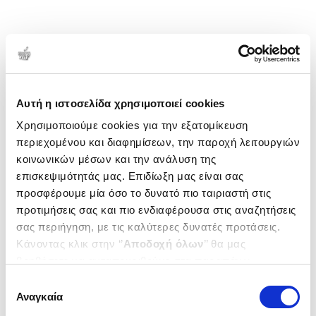
Αυτή η ιστοσελίδα χρησιμοποιεί cookies
Χρησιμοποιούμε cookies για την εξατομίκευση
περιεχομένου και διαφημίσεων, την παροχή λειτουργιών
κοινωνικών μέσων και την ανάλυση της
επισκεψιμότητάς μας. Επιδίωξη μας είναι σας
προσφέρουμε μία όσο το δυνατό πιο ταιριαστή στις
προτιμήσεις σας και πιο ενδιαφέρουσα στις αναζητήσεις
σας περιήγηση, με τις καλύτερες δυνατές προτάσεις.
Κάνοντας κλικ στην ‘’
Αποδοχή όλων
’’ θα μας
βοηθήσετε να ανταποκριθούμε στα παραπάνω.
Μπορείτε επίσης να επεξεργαστείτε ποια cookies σας
Επιλογή
ενδιαφέρουν και να επιλέξετε από τα παρακάτω με την
Αναγκαία
συγκατάθεσης
‘’
Αποδοχή επιλογών
΄΄και να ενημερωθείτε σχετικά με