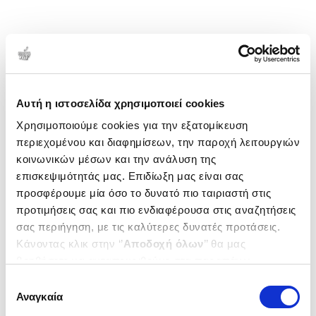
Αυτή η ιστοσελίδα χρησιμοποιεί cookies
Χρησιμοποιούμε cookies για την εξατομίκευση
περιεχομένου και διαφημίσεων, την παροχή λειτουργιών
κοινωνικών μέσων και την ανάλυση της
επισκεψιμότητάς μας. Επιδίωξη μας είναι σας
προσφέρουμε μία όσο το δυνατό πιο ταιριαστή στις
προτιμήσεις σας και πιο ενδιαφέρουσα στις αναζητήσεις
σας περιήγηση, με τις καλύτερες δυνατές προτάσεις.
Κάνοντας κλικ στην ‘’
Αποδοχή όλων
’’ θα μας
βοηθήσετε να ανταποκριθούμε στα παραπάνω.
Μπορείτε επίσης να επεξεργαστείτε ποια cookies σας
Επιλογή
ενδιαφέρουν και να επιλέξετε από τα παρακάτω με την
Αναγκαία
συγκατάθεσης
‘’
Αποδοχή επιλογών
΄΄και να ενημερωθείτε σχετικά με