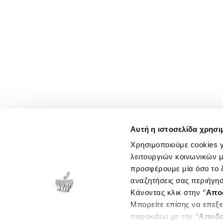
Αυτή η ιστοσελίδα χρησι
Χρησιμοποιούμε cookies γ
λειτουργιών κοινωνικών μ
προσφέρουμε μία όσο το δ
αναζητήσεις σας περιήγησ
Κάνοντας κλικ στην ‘’
Απο
Μπορείτε επίσης να επεξε
παρακάτω με την ‘’
Αποδο