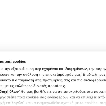
μοποιεί cookies
ια την εξατομίκευση περιεχομένου και διαφημίσεων, την παρο
έσων και την ανάλυση της επισκεψιμότητάς μας. Επιδίωξη μας 
υνατό πιο ταιριαστή στις προτιμήσεις σας και πιο ενδιαφέρουσα
η, με τις καλύτερες δυνατές προτάσεις.
δοχή όλων
’’ θα μας βοηθήσετε να ανταποκριθούμε στα παρα
ργαστείτε ποια cookies σας ενδιαφέρουν και να επιλέξετε από
χή επιλογών
΄΄και να ενημερωθείτε σχετικά με τα cookies στ