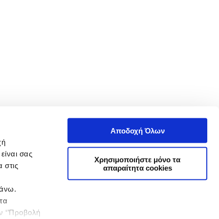
Αποδοχή Όλων
χή
είναι σας
Χρησιμοποιήστε μόνο τα
 στις
απαραίτητα cookies
πάνω.
 τα
ην ‘’Προβολή