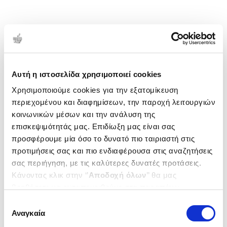
Αυτή η ιστοσελίδα χρησιμοποιεί cookies
Χρησιμοποιούμε cookies για την εξατομίκευση
περιεχομένου και διαφημίσεων, την παροχή λειτουργιών
κοινωνικών μέσων και την ανάλυση της
επισκεψιμότητάς μας. Επιδίωξη μας είναι σας
προσφέρουμε μία όσο το δυνατό πιο ταιριαστή στις
προτιμήσεις σας και πιο ενδιαφέρουσα στις αναζητήσεις
σας περιήγηση, με τις καλύτερες δυνατές προτάσεις.
Κάνοντας κλικ στην ‘’
Αποδοχή όλων
’’ θα μας
βοηθήσετε να ανταποκριθούμε στα παραπάνω.
Μπορείτε επίσης να επεξεργαστείτε ποια cookies σας
Επιλογή
ενδιαφέρουν και να επιλέξετε από τα παρακάτω με την
Αναγκαία
συγκατάθεσης
‘’
Αποδοχή επιλογών
΄΄και να ενημερωθείτε σχετικά με