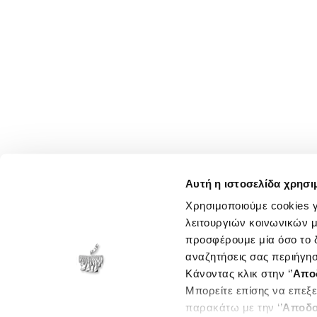
Αυτή η ιστοσελίδα χρησι
Χρησιμοποιούμε cookies γ
λειτουργιών κοινωνικών μ
προσφέρουμε μία όσο το δ
αναζητήσεις σας περιήγησ
Κάνοντας κλικ στην ‘’
Απο
Μπορείτε επίσης να επεξε
παρακάτω με την ‘’
Αποδο