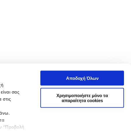
Αποδοχή Όλων
χή
είναι σας
Χρησιμοποιήστε μόνο τα
 στις
απαραίτητα cookies
πάνω.
 τα
ην ‘’Προβολή