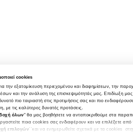
μοποιεί cookies
ια την εξατομίκευση περιεχομένου και διαφημίσεων, την παρο
έσων και την ανάλυση της επισκεψιμότητάς μας. Επιδίωξη μας 
υνατό πιο ταιριαστή στις προτιμήσεις σας και πιο ενδιαφέρουσα
η, με τις καλύτερες δυνατές προτάσεις.
δοχή όλων
’’ θα μας βοηθήσετε να ανταποκριθούμε στα παρα
ργαστείτε ποια cookies σας ενδιαφέρουν και να επιλέξετε από
χή επιλογών
΄΄και να ενημερωθείτε σχετικά με τα cookies στ