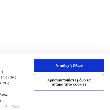
Αποδοχή Όλων
χή
είναι σας
Χρησιμοποιήστε μόνο τα
 στις
απαραίτητα cookies
πάνω.
 τα
ην ‘’Προβολή