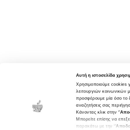
Αυτή η ιστοσελίδα χρησι
Χρησιμοποιούμε cookies γ
λειτουργιών κοινωνικών μ
προσφέρουμε μία όσο το δ
αναζητήσεις σας περιήγησ
Κάνοντας κλικ στην ‘’
Απο
Μπορείτε επίσης να επεξε
παρακάτω με την ‘’
Αποδο