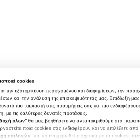
μοποιεί cookies
ια την εξατομίκευση περιεχομένου και διαφημίσεων, την παρο
έσων και την ανάλυση της επισκεψιμότητάς μας. Επιδίωξη μας 
υνατό πιο ταιριαστή στις προτιμήσεις σας και πιο ενδιαφέρουσα
η, με τις καλύτερες δυνατές προτάσεις.
δοχή όλων
’’ θα μας βοηθήσετε να ανταποκριθούμε στα παρα
ργαστείτε ποια cookies σας ενδιαφέρουν και να επιλέξετε από
χή επιλογών
΄΄και να ενημερωθείτε σχετικά με τα cookies στ